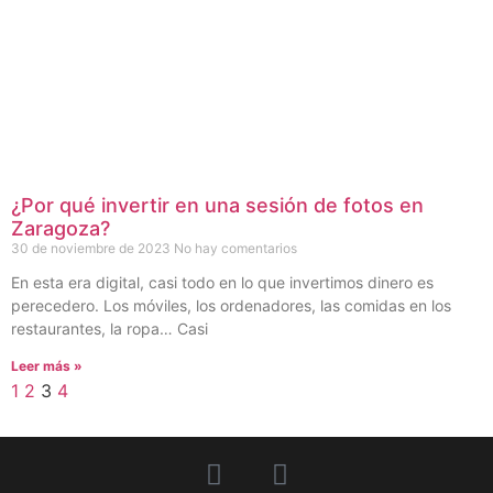
¿Por qué invertir en una sesión de fotos en
Zaragoza?
30 de noviembre de 2023
No hay comentarios
En esta era digital, casi todo en lo que invertimos dinero es
perecedero. Los móviles, los ordenadores, las comidas en los
restaurantes, la ropa… Casi
Leer más »
1
2
3
4