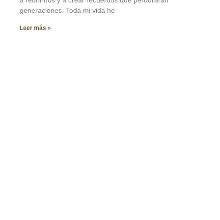
a reunirnos y a crear recuerdos que perdurarán
generaciones. Toda mi vida he
Leer más »