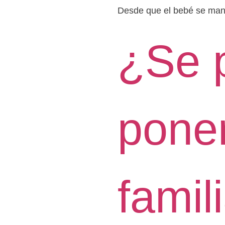
Desde que el bebé se mant
¿Se 
poner
famil