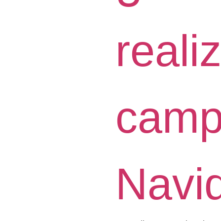
reali
camp
Navi