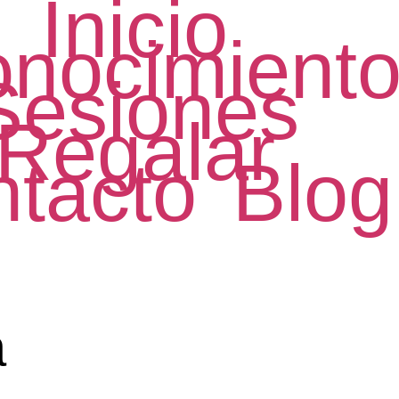
Inicio
nocimient
Sesiones
Regalar
tacto
Blog
a