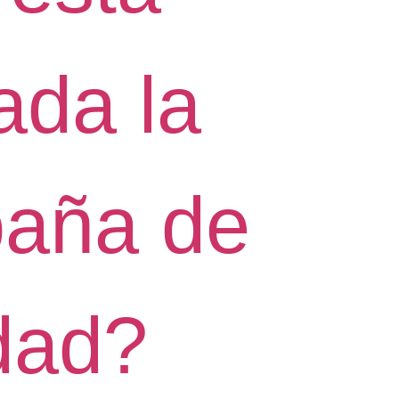
ada la
aña de
dad?