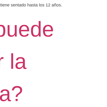
iene sentado hasta los 12 años.
puede
 la
ia?