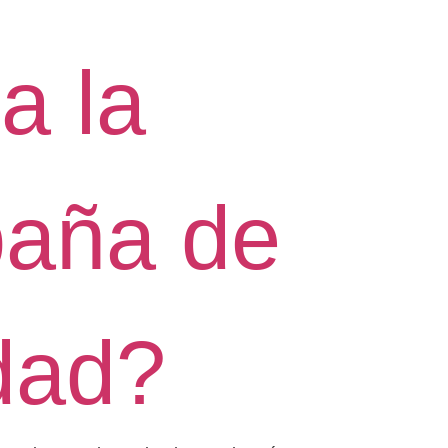
za la
aña de
dad?