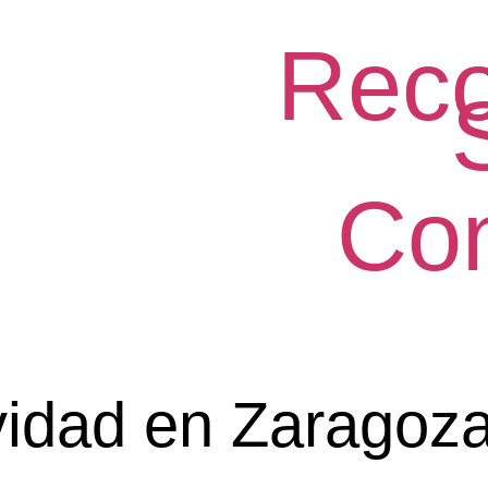
Reco
Con
vidad en Zaragoz