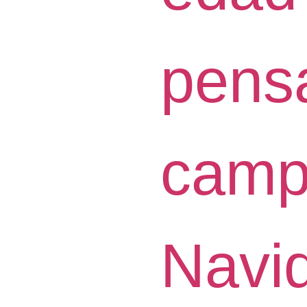
pens
camp
Navi