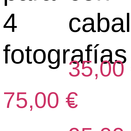
4
cabal
fotografías
35,00
75,00
€
-