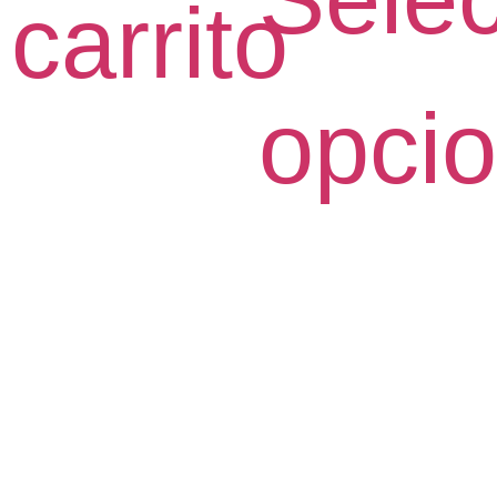
carrito
opci