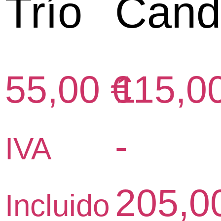
Trío
Cand
55,00
€
115,0
-
IVA
205,0
Incluido