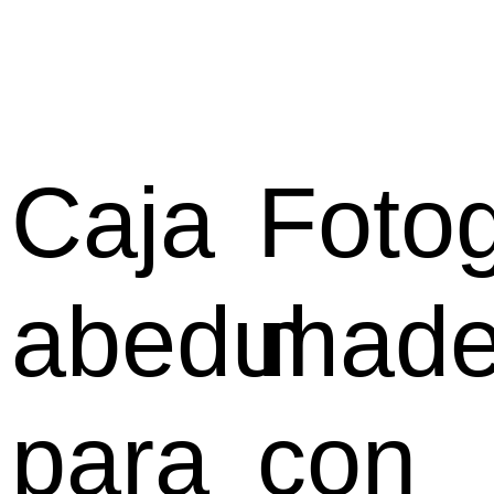
Caja
Fotog
abedul
made
para
con