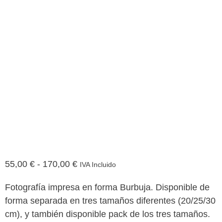
Rango
55,00
€
-
170,00
€
IVA Incluido
de
Fotografía impresa en forma Burbuja. Disponible de
precios:
forma separada en tres tamaños diferentes (20/25/30
desde
cm), y también disponible pack de los tres tamaños.
55,00 €