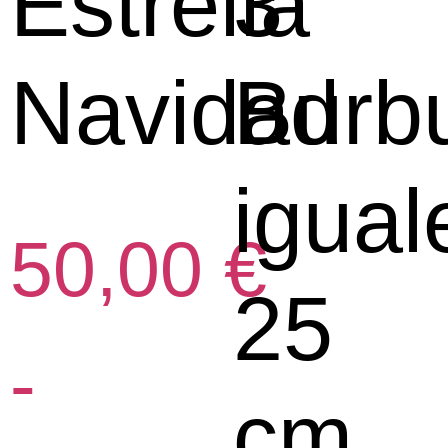
Estrella
3
Navidad
Burb
igual
50,00
€
25
-
cm