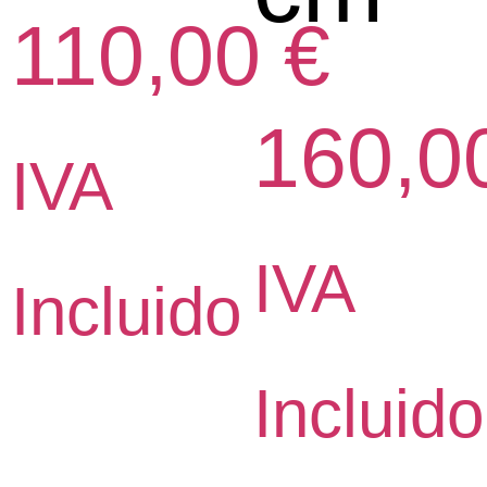
110,00
€
160,0
Rango
IVA
IVA
de
Incluido
Incluido
precios: