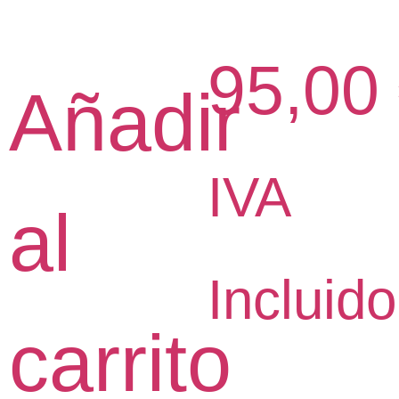
95,00
Añadir
Rang
IVA
al
de
Incluido
carrito
precio