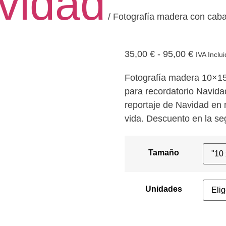
vidad
/ Fotografía madera con cabal
Rango
35,00
€
-
95,00
€
IVA Inclu
de
Fotografía madera 10×15
precios:
para recordatorio Navidad
desde
reportaje de Navidad en 
35,00 €
vida. Descuento en la s
hasta
95,00 €
Tamaño
Unidades