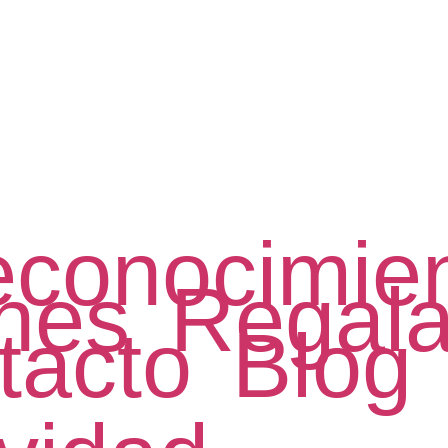
conocimie
nes
Regala
tacto
Blog