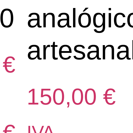
0
analógic
artesana
0
€
150,00
€
0
€
IVA