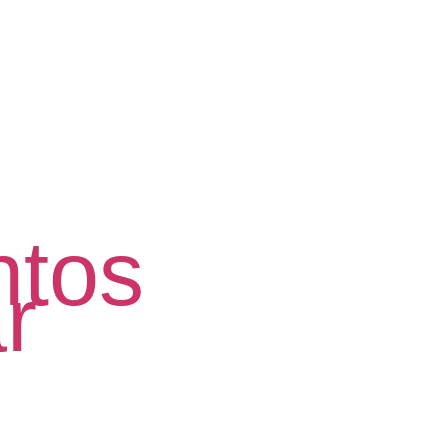
ntos
r