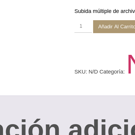
Subida múltiple de archi
Fotografía
Añadir Al Carrit
madera
con
caballete.
cantidad
SKU:
N/D
Categoría:
ción adici