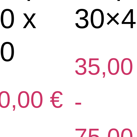
0 x
30×4
0
35,0
0,00
€
-
75,0