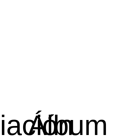
iación
Álbum