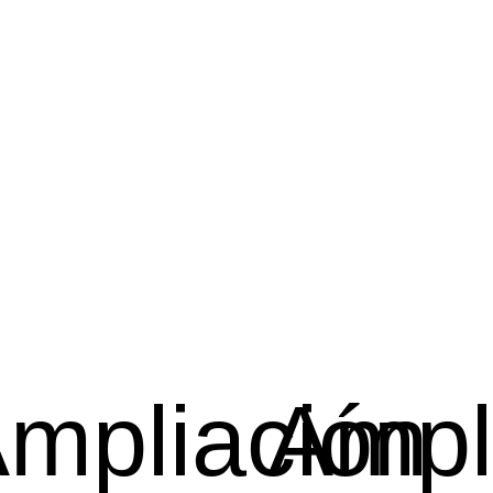
mpliación
Ampl