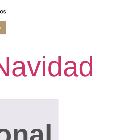
vos
o
Navidad
onal