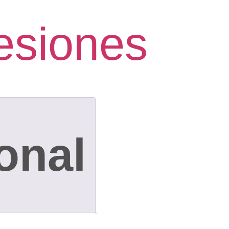
esiones
onal