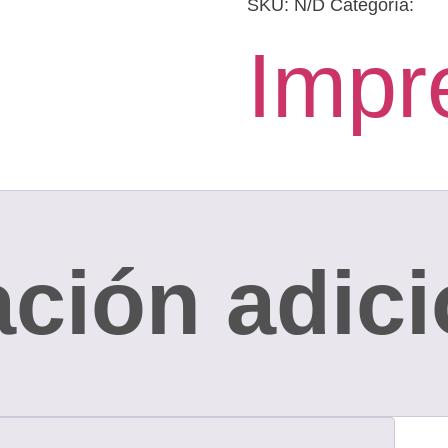
SKU:
N/D
Categoría:
Impr
ción adici