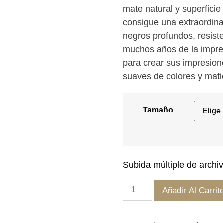
mate natural y superficie
25,00 
consigue una extraordina
hasta
negros profundos, resiste
145,00
muchos años de la impre
para crear sus impresion
suaves de colores y matic
Tamaño
Subida múltiple de archi
Impresión
Añadir Al Carrit
papel
Fineart
Museum
cantidad