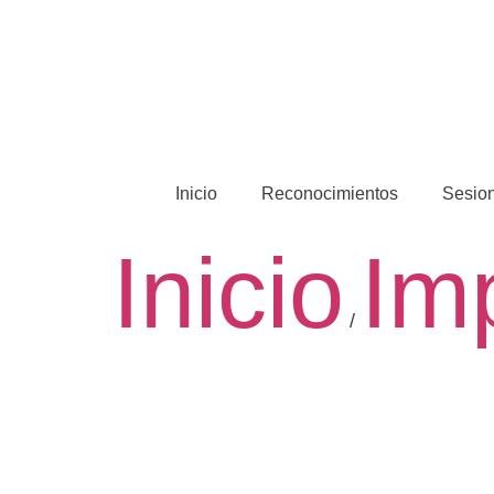
Ir
al
Inicio
Reconocimientos
Sesio
Inicio
Im
/
contenido