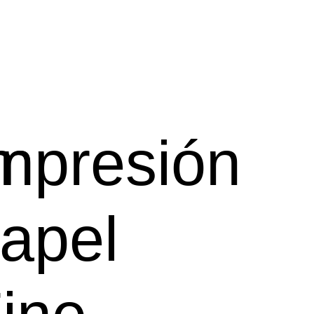
ón
mpresión
apel