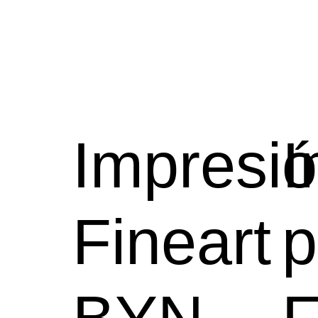
Impresi
I
Fineart
p