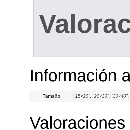
Valorac
Información a
Tamaño
"15×20", "20×30", "30×40",
Valoraciones