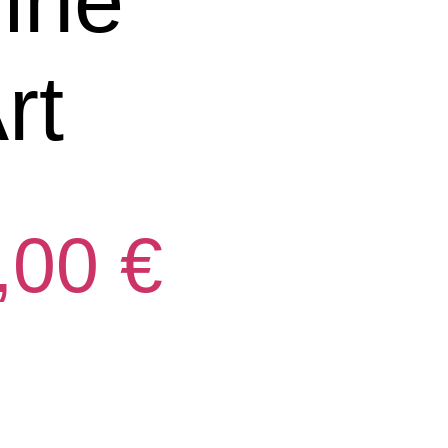
ine
rt
,00
€