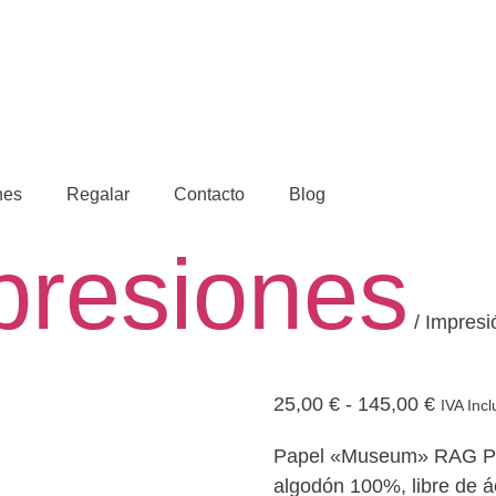
nes
Regalar
Contacto
Blog
presiones
/ Impresi
Rango
25,00
€
-
145,00
€
IVA Incl
de
Papel «Museum» RAG Phot
precios
algodón 100%, libre de á
desde