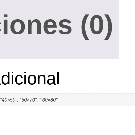
iones (0)
dicional
 "40×50", "50×70", " 60×80"