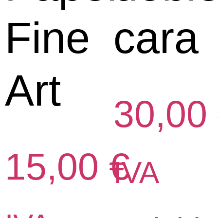
Fine
cara
Art
30,00
15,00
€
IVA