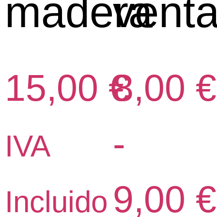
madera
vent
15,00
€
8,00
€
-
IVA
9,00
€
Incluido