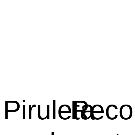
Piruleta
Recor