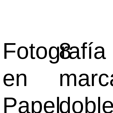
Fotografía
8
en
marc
Papel
dobl