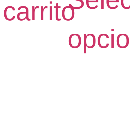
carrito
opci