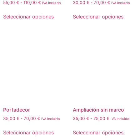
Rango
Rango
55,00
€
-
110,00
€
30,00
€
-
70,00
€
IVA Incluido
IVA Incluido
de
de
Este
Este
precios:
precios:
Seleccionar opciones
Seleccionar opciones
producto
produc
desde
desde
tiene
tiene
55,00 €
30,00 €
múltiples
múltipl
hasta
hasta
110,00 €
70,00 €
variantes.
variant
Las
Las
opciones
opcion
se
se
pueden
puede
elegir
elegir
en
en
la
la
página
página
de
de
Portadecor
Ampliación sin marco
producto
produc
Rango
Rango
35,00
€
-
70,00
€
35,00
€
-
75,00
€
IVA Incluido
IVA Incluido
de
de
Este
Este
precios:
precios:
Seleccionar opciones
Seleccionar opciones
producto
produc
desde
desde