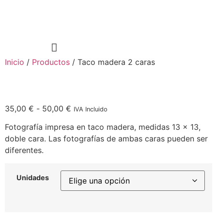
Ir
al
contenido
Inicio
/
Productos
/ Taco madera 2 caras
Rango
35,00
€
-
50,00
€
IVA Incluido
de
Fotografía impresa en taco madera, medidas 13 x 13,
precios:
doble cara. Las fotografías de ambas caras pueden ser
desde
diferentes.
35,00 €
hasta
50,00 €
Unidades