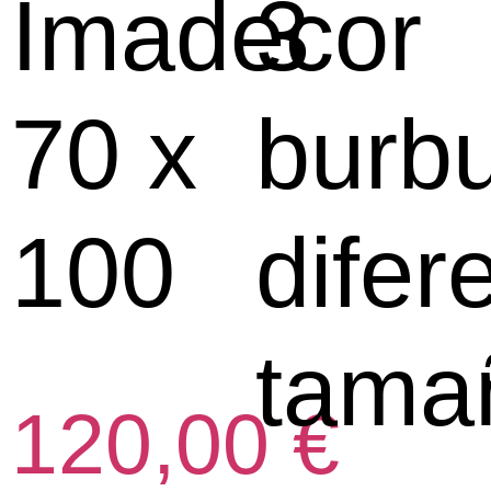
Imadecor
3
70 x
burb
100
difer
tama
120,00
€