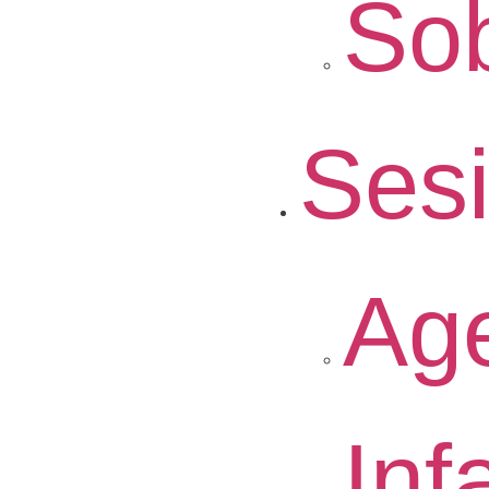
So
Ses
Ag
Infa