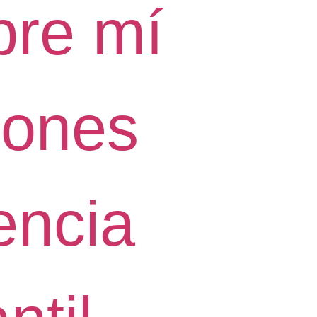
bre mí
iones
encia