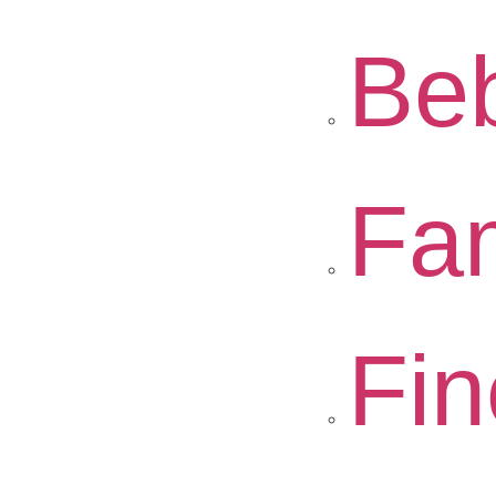
Be
Fam
Fin