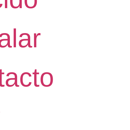
alar
tacto
g