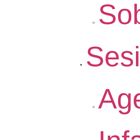
So
Ses
Ag