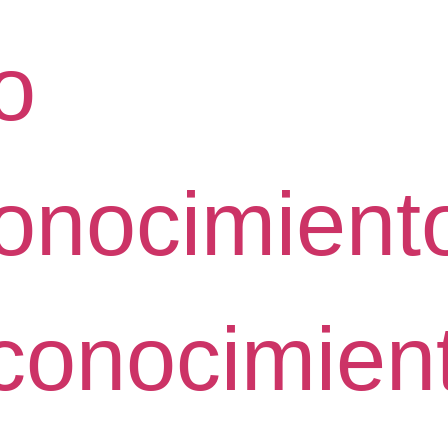
io
onocimient
conocimien