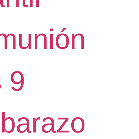
munión
 9
barazo