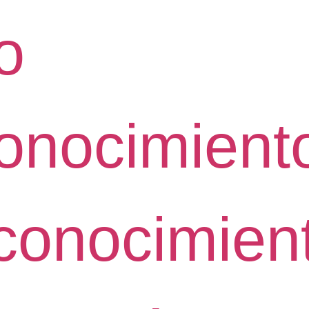
io
onocimient
conocimien