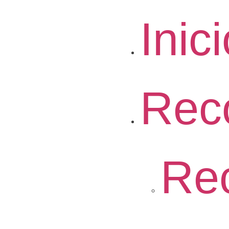
Inic
Rec
Re