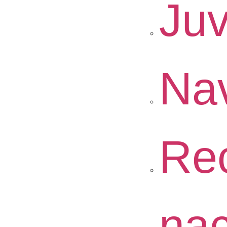
Juv
Na
Re
nac