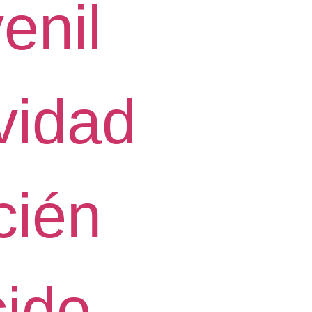
enil
vidad
cién
ido