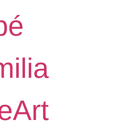
bé
ilia
eArt