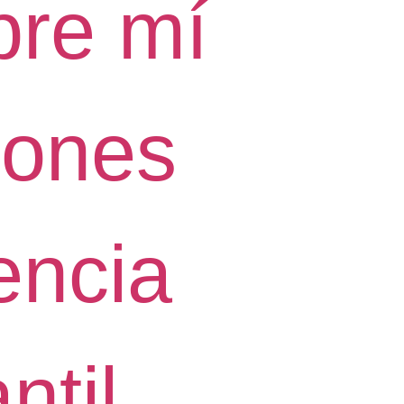
bre mí
iones
encia
ntil