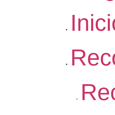
Inic
Rec
Re